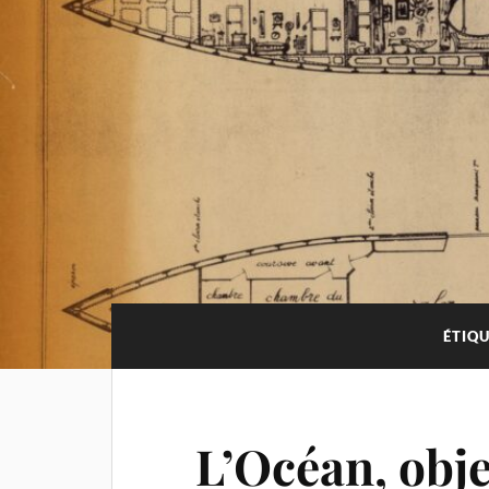
ÉTIQU
L’Océan, obje