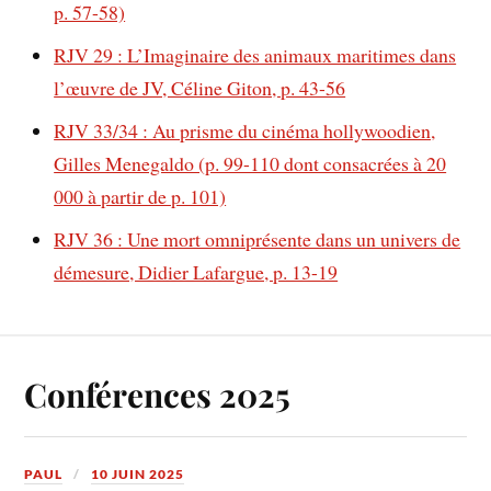
p. 57-58)
RJV 29 : L’Imaginaire des animaux maritimes dans
l’œuvre de JV, Céline Giton, p. 43-56
RJV 33/34 : Au prisme du cinéma hollywoodien,
Gilles Menegaldo (p. 99-110 dont consacrées à 20
000 à partir de p. 101)
RJV 36 : Une mort omniprésente dans un univers de
démesure, Didier Lafargue, p. 13-19
Conférences 2025
PAUL
10 JUIN 2025