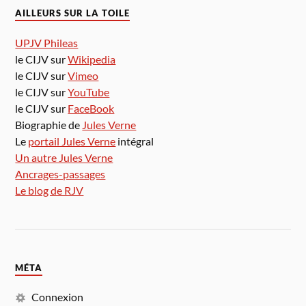
AILLEURS SUR LA TOILE
UPJV Phileas
le CIJV sur
Wikipedia
le CIJV sur
Vimeo
le CIJV sur
YouTube
le CIJV sur
FaceBook
Biographie de
Jules Verne
Le
portail Jules Verne
intégral
Un autre Jules Verne
Ancrages-passages
Le blog de RJV
MÉTA
Connexion