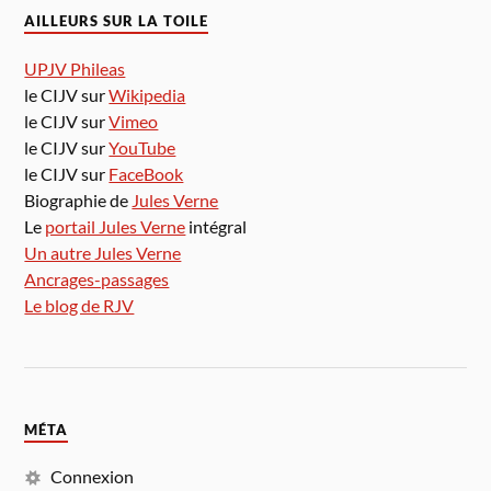
AILLEURS SUR LA TOILE
UPJV Phileas
le CIJV sur
Wikipedia
le CIJV sur
Vimeo
le CIJV sur
YouTube
le CIJV sur
FaceBook
Biographie de
Jules Verne
Le
portail Jules Verne
intégral
Un autre Jules Verne
Ancrages-passages
Le blog de RJV
MÉTA
Connexion