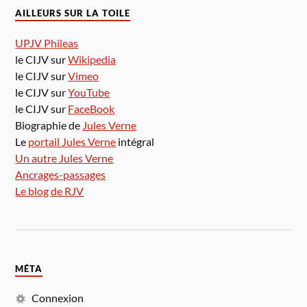
AILLEURS SUR LA TOILE
UPJV Phileas
le CIJV sur
Wikipedia
le CIJV sur
Vimeo
le CIJV sur
YouTube
le CIJV sur
FaceBook
Biographie de
Jules Verne
Le
portail Jules Verne
intégral
Un autre Jules Verne
Ancrages-passages
Le blog de RJV
MÉTA
Connexion