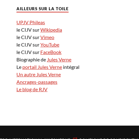
AILLEURS SUR LA TOILE
UPJV Phileas
le CIJV sur
Wikipedia
le CIJV sur
Vimeo
le CIJV sur
YouTube
le CIJV sur
FaceBook
Biographie de
Jules Verne
Le
portail Jules Verne
intégral
Un autre Jules Verne
Ancrages-passages
Le blog de RJV